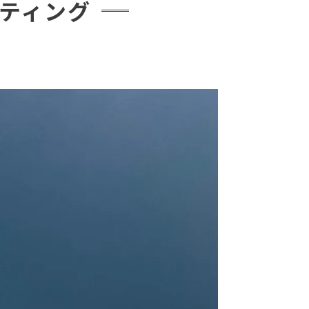
ティング
費用
保護