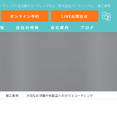
ティング | 名古屋のコーティングなら「株式会社コーティングG」- 施工事例
オンライン予約
LINEお問合せ
一覧
当社の特徴
会社案内
ブログ
スマホ
靴
鞄
腕時計
スーツ
施工事例
大切なお洋服や布製品へのガラスコーティング
メガネ
タブレット