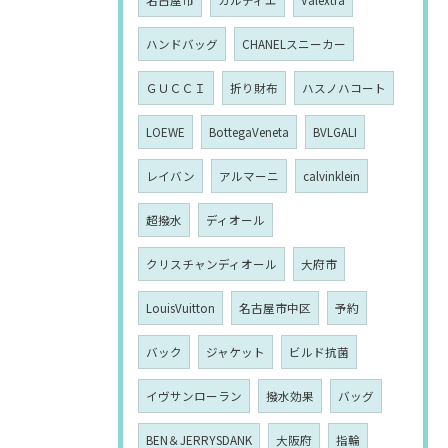
ハンドバッグ
CHANELスニーカー
ＧＵＣＣＩ
折り財布
ハスノハコート
LOEWE
BottegaVeneta
BVLGALI
レイバン
アルマーニ
calvinklein
超撥水
ディオール
クリスチャンディオール
大府市
LouisVuitton
名古屋市中区
予約
バック
ジャケット
ビルド抗菌
イヴサンローラン
撥水効果
バッグ
BEN＆JERRYSDANK
大阪府
指輪