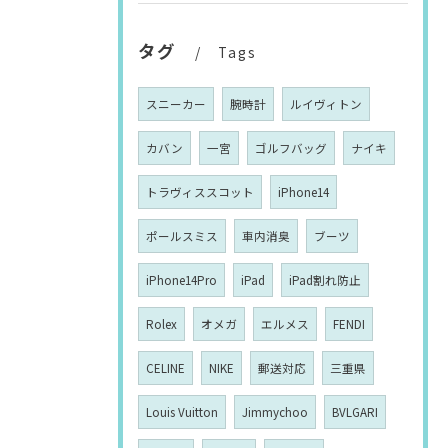
タグ
Tags
スニーカー
腕時計
ルイヴィトン
カバン
一宮
ゴルフバッグ
ナイキ
トラヴィススコット
iPhone14
ポールスミス
車内消臭
ブーツ
iPhone14Pro
iPad
iPad割れ防止
Rolex
オメガ
エルメス
FENDI
CELINE
NIKE
郵送対応
三重県
Louis Vuitton
Jimmychoo
BVLGARI