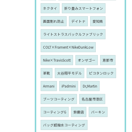
ネクタイ
折り畳みスマートフォン
画面割れ防止
デイトナ
愛知県
ライトストラスバックルファブリック
COLT×Frament×NikeDunkLow
Nike×TravisScott
オンザゴー
恵那市
革靴
大谷翔平モデル
ピコタンロック
Armani
iPadmini
Dr,Martin
ブーツコーティング
名古屋市港区
コーティングG
鈴鹿店
バーキン
バッグ超撥水コーティング