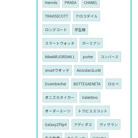
Hermès
PRADA
CHANEL
TRAVISSCOTT
クロコダイル
ロングコート
学生服
スマートウォッチ
ガーミアン
NikeAIRJORDAN１
porter
コンバース
smartウオッチ
AirJodan1LoW
Doernbecher
BOTTEGAENETA
ロエベ
オニズカタイガー
Valentino
オーダースーツ
トラビススコット
GalaxyZFlip4
アディダス
ヴィヴラン
名古屋市
カルティエ
Valextra